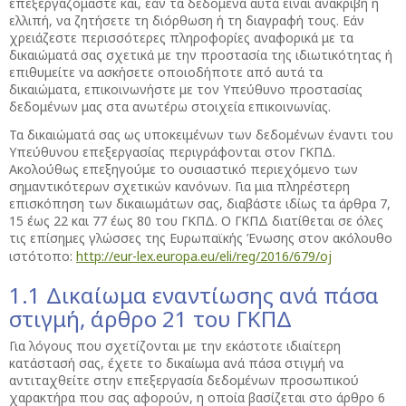
επεξεργαζόμαστε και, εάν τα δεδομένα αυτά είναι ανακριβή ή
ελλιπή, να ζητήσετε τη διόρθωση ή τη διαγραφή τους. Εάν
χρειάζεστε περισσότερες πληροφορίες αναφορικά με τα
δικαιώματά σας σχετικά με την προστασία της ιδιωτικότητας ή
επιθυμείτε να ασκήσετε οποιοδήποτε από αυτά τα
δικαιώματα, επικοινωνήστε με τον Υπεύθυνο προστασίας
δεδομένων μας στα ανωτέρω στοιχεία επικοινωνίας.
Τα δικαιώματά σας ως υποκειμένων των δεδομένων έναντι του
Υπεύθυνου επεξεργασίας περιγράφονται στον ΓΚΠΔ.
Ακολούθως επεξηγούμε το ουσιαστικό περιεχόμενο των
σημαντικότερων σχετικών κανόνων. Για μια πληρέστερη
επισκόπηση των δικαιωμάτων σας, διαβάστε ιδίως τα άρθρα 7,
15 έως 22 και 77 έως 80 του ΓΚΠΔ. Ο ΓΚΠΔ διατίθεται σε όλες
τις επίσημες γλώσσες της Ευρωπαϊκής Ένωσης στον ακόλουθο
ιστότοπο:
http://eur-lex.europa.eu/eli/reg/2016/679/oj
1.1 Δικαίωμα εναντίωσης ανά πάσα
στιγμή, άρθρο 21 του ΓΚΠΔ
Για λόγους που σχετίζονται με την εκάστοτε ιδιαίτερη
κατάστασή σας, έχετε το δικαίωμα ανά πάσα στιγμή να
αντιταχθείτε στην επεξεργασία δεδομένων προσωπικού
χαρακτήρα που σας αφορούν, η οποία βασίζεται στο άρθρο 6