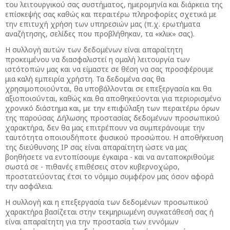
του λειτουργικού σας συστήματος, ημερομηνία και διάρκεια της
επίσκεψής σας καθώς και περαιτέρω πληροφορίες σχετικά με
την επιτυχή χρήση των υπηρεσιών μας (π.χ. ερωτήματα
αναζήτησης, σελίδες που προβλήθηκαν, τα «κλικ» σας).
Η συλλογή αυτών των δεδομένων είναι απαραίτητη
προκειμένου να διασφαλιστεί η ομαλή λειτουργία των
ιστότοπών μας και να είμαστε σε θέση να σας προσφέρουμε
μια καλή εμπειρία χρήστη. Τα δεδομένα σας θα
χρησιμοποιούνται, θα υποβάλλονται σε επεξεργασία και θα
αξιοποιούνται, καθώς και θα αποθηκεύονται για περιορισμένο
χρονικό διάστημα και, με την επιφύλαξη των περαιτέρω όρων
της παρούσας Δήλωσης προστασίας δεδομένων προσωπικού
χαρακτήρα, δεν θα μας επιτρέπουν να συμπεράνουμε την
ταυτότητα οποιουδήποτε φυσικού προσώπου. Η αποθήκευση
της διεύθυνσης IP σας είναι απαραίτητη ώστε να μας
βοηθήσετε να εντοπίσουμε έγκαιρα - και να ανταποκριθούμε
σωστά σε - πιθανές επιθέσεις στον κυβερνοχώρο,
προστατεύοντας έτσι το νόμιμο συμφέρον μας όσον αφορά
την ασφάλεια.
Η συλλογή και η επεξεργασία των δεδομένων προσωπικού
χαρακτήρα βασίζεται στην τεκμηριωμένη συγκατάθεσή σας ή
είναι απαραίτητη για την προστασία των εννόμων