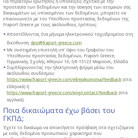
Για περαιτέρω ερωτήσεις ή υποδείξεις σχετικά με την
προστασία των δεδομένων και την άσκηση των ατομικών σας
δικαιωμάτων ως υποκειμένου των δεδομένων, μπορείτε να
επικοινωνείτε με τον Υπεύθυνο προστασίας δεδομένων της
Fraport Greece με τους ακόλουθους τρόπους:
Αποστέλλοντας ένα μήνυμα ηλεκτρονικού ταχυδρομείου στη
διεύθυνση:
dpo@fraport-greece.com
Με συστημένη επιστολή υπ’ όψιν του Γραφείου του
Υπεύθυνου προστασίας δεδομένων, Fraport Greece,
Γερμανικής Σχολής Αθηνών 10, GR-15123 Μαρούσι, Ελλάδα
Συμπληρώνοντας την ηλεκτρονική φόρμα μέσω του
ακόλουθου συνδέσμου:
https://www.fraport-greece.com/ell/epikoinonia/feedback
(στα
ελληνικά) ή
https://www.fraport-greece.com/eng/contact/feedback
(στα
αγγλικά).
Ποια δικαιώματα έχω βάσει του
ΓΚΠΔ;
Έχετε το δικαίωμα να αποκτήσετε πρόσβαση στα σχετιζόμενα
με εσάς δεδομένα προσωπικού χαρακτήρα που