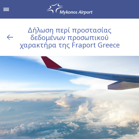
Δήλωση περί προστασίας
δεδομένων προσωπικού
δρομίου
Αγορές & Γεύση
Υπηρεσίες Αεροδρομί
χαρακτήρα της Fraport Greece
Από & Προς το Αεροδρόμιο
Καταστήματα
Parking
Hellenic Duty Free Shops
Πληροφορίες Επιβατών
Εστιατόρια & Καφέ