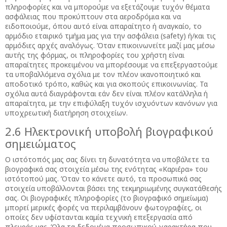
πληροφορίες και να μπορούμε να εξετάζουμε τυχόν θέματα
ασφάλειας που προκύπτουν στα αεροδρόμια και να
ειδοποιούμε, όπου αυτό είναι απαραίτητο ή αναγκαίο, το
αρμόδιο εταιρικό τμήμα μας για την ασφάλεια (safety) ή/και τις
αρμόδιες αρχές αναλόγως. Όταν επικοινωνείτε μαζί μας μέσω
αυτής της φόρμας, οι πληροφορίες του χρήστη είναι
απαραίτητες προκειμένου να μπορέσουμε να επεξεργαστούμε
τα υποβαλλόμενα σχόλια με τον πλέον ικανοποιητικό και
αποδοτικό τρόπο, καθώς και για σκοπούς επικοινωνίας. Τα
σχόλια αυτά διαγράφονται εάν δεν είναι πλέον κατάλληλα ή
απαραίτητα, με την επιφύλαξη τυχόν ισχυόντων κανόνων για
υποχρεωτική διατήρηση στοιχείων.
2.6 Ηλεκτρονική υποβολή βιογραφικού
σημειώματος
Ο ιστότοπός μας σας δίνει τη δυνατότητα να υποβάλετε τα
βιογραφικά σας στοιχεία μέσω της ενότητας «Καριέρα» του
ιστότοπού μας. Όταν το κάνετε αυτό, τα προσωπικά σας
στοιχεία υποβάλλονται βάσει της τεκμηριωμένης συγκατάθεσής
σας. Οι βιογραφικές πληροφορίες (το βιογραφικό σημείωμα)
μπορεί μερικές φορές να περιλαμβάνουν φωτογραφίες, οι
οποίες δεν υφίστανται καμία τεχνική επεξεργασία από
πλευράς μας. Όλα τα δεδομένα προσωπικού χαρακτήρα που