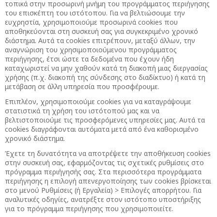
τοπικά στην προσωρινή μνήμη του προγράμματος περιήγησης
του επισκέπτη του ιστότοπου. Για να βελτιώσουμε την
ευχρηστία, χρησιμοποιούμε προσωρινά cookies που
αποθηκεύονται στη συσκευή σας για συγκεκριμένο χρονικό
διάστημα. Αυτά τα cookies επιτρέπουν, μεταξύ άλλων, την
αναγνώριση του χρησιμοποιούμενου προγράμματος
περιήγησης, έτσι ώστε τα δεδομένα που έχουν ήδη
καταχωριστεί να μην χαθούν κατά τη διακοπή μιας διεργασίας
χρήσης (π.χ. διακοπή της σύνδεσης στο διαδίκτυο) ή κατά τη
μετάβαση σε άλλη υπηρεσία που προσφέρουμε.
Επιπλέον, χρησιμοποιούμε cookies για να καταγράψουμε
στατιστικά τη χρήση του ιστότοπού μας και να
βελτιστοποιούμε τις προσφερόμενες υπηρεσίες μας. Αυτά τα
cookies διαγράφονται αυτόματα μετά από ένα καθορισμένο
χρονικό διάστημα.
Έχετε τη δυνατότητα να αποτρέψετε την αποθήκευση cookies
στην συσκευή σας, εφαρμόζοντας τις σχετικές ρυθμίσεις στο
πρόγραμμα περιήγησής σας. Στα περισσότερα προγράμματα
περιήγησης η επιλογή απενεργοποίησης των cookies βρίσκεται
στο μενού Ρυθμίσεις (ή Εργαλεία) > Επιλογές απορρήτου. Για
αναλυτικές οδηγίες, ανατρέξτε στον ιστότοπο υποστήριξης
για το πρόγραμμα περιήγησης που χρησιμοποιείτε.