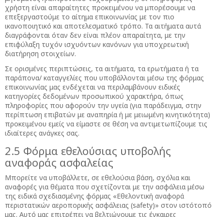
χρήστη είναι απαραίτητες προκειμένου να μπορέσουμε να
επεξεργαστούμε το αίτημα επικοινωνίας με τον πιο
ικανοποιητικό και αποτελεσματικό τρόπο. Τα αιτήματα αυτά
διαγράφονται όταν δεν είναι πλέον απαραίτητα, με την
επιφύλαξη τυχόν ισχυόντων κανόνων για υποχρεωτική
διατήρηση στοιχείων.
Σε ορισμένες περιπτώσεις, τα αιτήματα, τα ερωτήματα ή τα
παράπονα/ καταγγελίες που υποβάλλονται μέσω της φόρμας
επικοινωνίας μας ενδέχεται να περιλαμβάνουν ειδικές
κατηγορίες δεδομένων προσωπικού χαρακτήρα, όπως
πληροφορίες που αφορούν την υγεία (για παράδειγμα, στην
περίπτωση επιβατών με αναπηρία ή με μειωμένη κινητικότητα)
προκειμένου εμείς να είμαστε σε θέση να αντιμετωπίζουμε τις
ιδιαίτερες ανάγκες σας.
2.5 Φόρμα εθελούσιας υποβολής
αναφοράς ασφαλείας
Μπορείτε να υποβάλλετε, σε εθελούσια βάση, σχόλια και
αναφορές για θέματα που σχετίζονται με την ασφάλεια μέσω
της ειδικά σχεδιασμένης φόρμας «Εθελοντική αναφορά
περιστατικών αεροπορικής ασφάλειας (safety)» στον ιστότοπό
μας. Αυτό μας επιτρέπει να βελτιώνουμε τις έγκαιρες