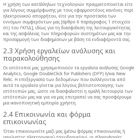
Η χρήση των κατάλληλων τεχνολογιών πραγματοποιείται είτε
για λόγους συμμόρφωσης με τους εφαρμοστέους κανόνες περί
ηλεκτρονικού απορρήτου, είτε για την προστασία των
εννόμων συμφερόντων μας [άρθρο 6 παράγραφος 1 στοιχείο
στ) του ΓΚΠΔ], ιδίως για τη διασφάλιση της λειτουργικότητας
και της ασφάλειας των πληροφοριών συστημάτων μας και την
προσαρμογή των διαφημίσεων με βάση τα ενδιαφέροντά σας.
2.3 Χρήση εργαλείων ανάλυσης και
παρακολούθησης
Οι ιστότοποί μας χρησιμοποιούν τα εργαλεία ανάλυσης Google
Analytics, Google DoubleClick for Publishers (DFP) ή/και New
Relic. Η επεξεργασία των δεδομένων που συλλέγονται από
αυτά τα εργαλεία γίνεται για λόγους βελτιστοποίησης των
ιστότοπών μας, ώστε να διασφαλιστεί η ομαλή λειτουργία των
ιστότοπών μας και για να μας επιτραπεί να σας προσφέρουμε
μια ικανοποιητική εμπειρία χρήστη.
2.4 Επικοινωνία και φόρμα
επικοινωνίας
Όταν επικοινωνείτε μαζί μας (μέσω φόρμας επικοινωνίας ή
μηνύματος ηλεκτρονικού ταχυδρομείου), οι πληροφορίες