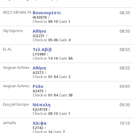
WIZZ AIR MALTA
Βουκουρέστι
08:35
W43078
Check-in
08-10
Gate
1
Sky Express
Αθήνα
08:50
GQ231
Check-in
05-06
Gate
4
EL AL
Τελ Αβίβ
08:55
LY5480
Check-in
14-16
Gate
6A
Aegean Airlines
Αθήνα
08:55
A3373
Check-in
01-04
Gate
2
Aegean Airlines
Ρόδο
09:05
A3475
Check-in
01-04
Gate
5B
Easy Jet Europe
Νάπολη
09:30
EJU4158
Check-in
08-10
Gate
1
airHaifa
Χάιφα
10:10
E2742
Check-in
16
Gate
7