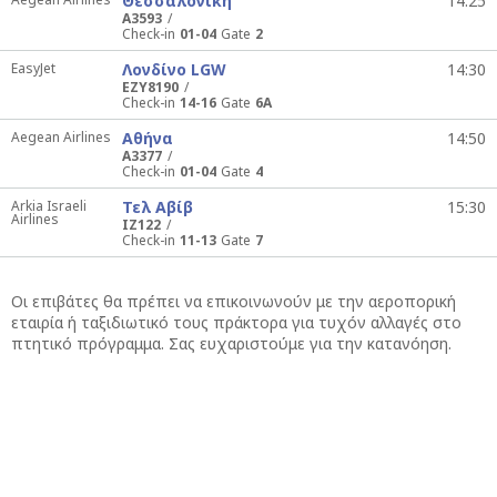
Θεσσαλονίκη
14:25
A3593
Check-in
01-04
Gate
2
EasyJet
Λονδίνο LGW
14:30
EZY8190
Check-in
14-16
Gate
6A
Aegean Airlines
Αθήνα
14:50
A3377
Check-in
01-04
Gate
4
Arkia Israeli
Τελ Αβίβ
15:30
Airlines
IZ122
Check-in
11-13
Gate
7
Οι επιβάτες θα πρέπει να επικοινωνούν με την αεροπορική
εταιρία ή ταξιδιωτικό τους πράκτορα για τυχόν αλλαγές στο
πτητικό πρόγραμμα. Σας ευχαριστούμε για την κατανόηση.