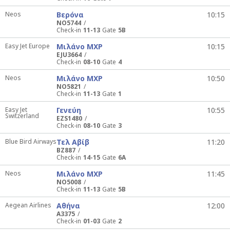
Neos
Βερόνα
10:15
NO5744
Check-in
11-13
Gate
5B
Easy Jet Europe
Μιλάνο MXP
10:15
EJU3664
Check-in
08-10
Gate
4
Neos
Μιλάνο MXP
10:50
NO5821
Check-in
11-13
Gate
1
Easy Jet
Γενεύη
10:55
Switzerland
EZS1480
Check-in
08-10
Gate
3
Blue Bird Airways
Τελ Αβίβ
11:20
BZ887
Check-in
14-15
Gate
6A
Neos
Μιλάνο MXP
11:45
NO5008
Check-in
11-13
Gate
5B
Aegean Airlines
Αθήνα
12:00
A3375
Check-in
01-03
Gate
2