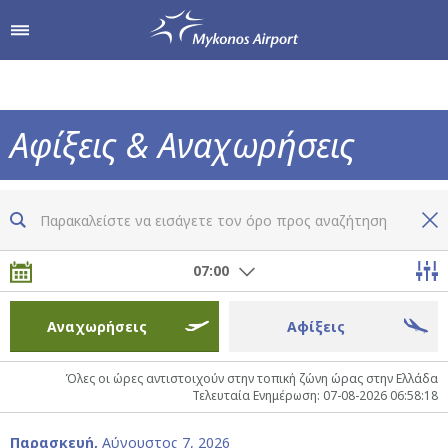
δρομίου
Αγορές & Γεύση
Υπηρεσίες Αεροδρομί
Αφίξεις & Αναχωρήσεις
Από & Προς το Αεροδρόμιο
Καταστήματα
Τώρα ξέρετε τα πάντα για όλες τις πτήσεις
Parking
Hellenic Duty Free Shops
07:00
Πληροφορίες Επιβατών
Εστιατόρια & Καφέ
Αναχωρήσεις
Αφίξεις
Όλες οι ώρες αντιστοιχούν στην τοπική ζώνη ώρας στην Ελλάδα
Τελευταία Ενημέρωση: 07-08-2026 06:58:18
Παρασκευή,
Αύγουστος 7, 2026