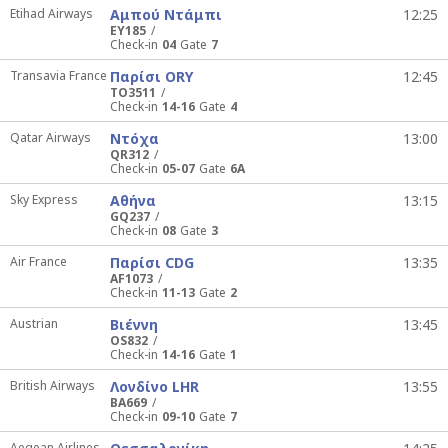
Etihad Airways
Αμπού Ντάμπι
12:25
EY185
Check-in
04
Gate
7
Transavia France
Παρίσι ORY
12:45
TO3511
Check-in
14-16
Gate
4
Qatar Airways
Ντόχα
13:00
QR312
Check-in
05-07
Gate
6A
Sky Express
Αθήνα
13:15
GQ237
Check-in
08
Gate
3
Air France
Παρίσι CDG
13:35
AF1073
Check-in
11-13
Gate
2
Austrian
Βιέννη
13:45
OS832
Check-in
14-16
Gate
1
British Airways
Λονδίνο LHR
13:55
BA669
Check-in
09-10
Gate
7
Aegean Airlines